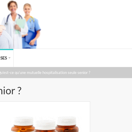
SES
u’est-ce qu’une mutuelle hospitalisation seule senior ?
ior ?